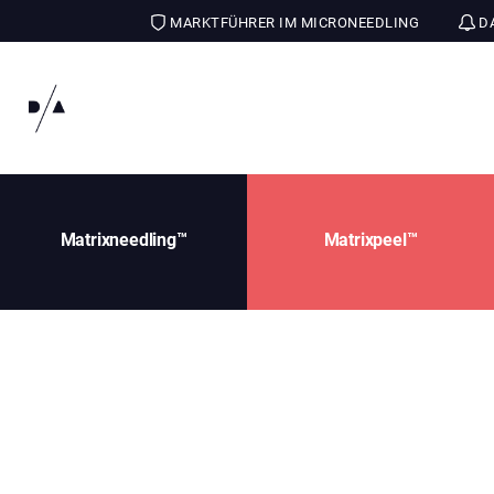
MARKTFÜHRER IM MICRONEEDLING
DA
Matrixneedling™
Matrixpeel™