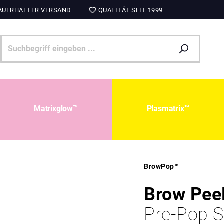
UERHAFTER VERSAND
QUALITÄT SEIT 1999
Matrixglow™
Plasmatrix™
BrowPop™
Brow Pee
Pre-Pop S