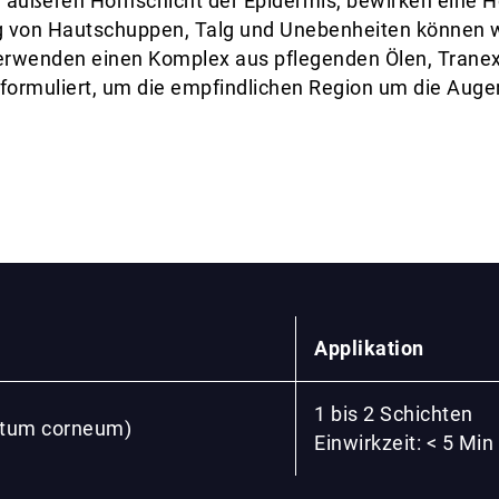
der äußeren Hornschicht der Epidermis, bewirken eine
g von Hautschuppen, Talg und Unebenheiten können w
verwenden einen Komplex aus pflegenden Ölen, Trane
v formuliert, um die empfindlichen Region um die Aug
Applikation
1 bis 2 Schichten
ratum corneum)
Einwirkzeit: < 5 Min