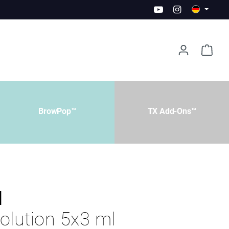
BrowPop™
TX Add-Ons™
l
olution 5x3 ml