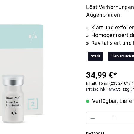
Löst Verhornungen
Augenbrauen.
Klärt und exfolie
Homogenisiert d
Revitalisiert und
Steril
Tierversuchsf
34,99 €*
Inhalt:
15 ml
(233,27 €* / 
Preise inkl. MwSt. zzgl
Verfügbar, Liefer
DA700023