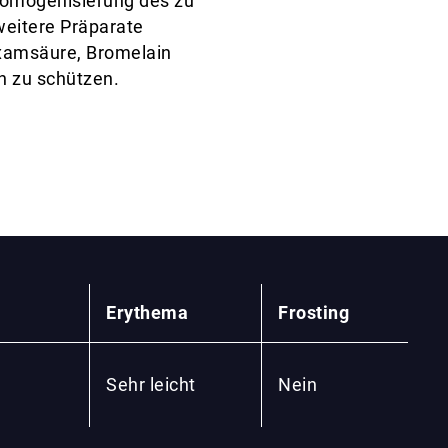
 Homogenisierung des zu
eitere Präparate
xamsäure, Bromelain
en zu schützen.
Erythema
Frosting
Sehr leicht
Nein