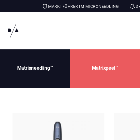
MARKTFÜHRER IM MICRONEEDLING
DA
Matrixneedling™
Matrixpeel™