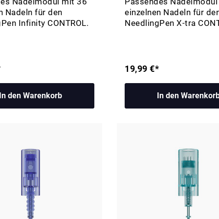
es Nadelmodul mit 36
Passendes Nadelmodul 
n Nadeln für den
einzelnen Nadeln für de
gPen Infinity CONTROL.
NeedlingPen X-tra CON
*
19,99 €*
In den Warenkorb
In den Warenkor