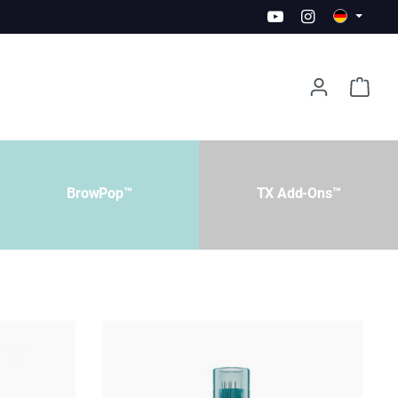
BrowPop™
TX Add-Ons™