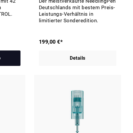
mit 42
Der meistverkaufte NeedlingPen
n
Deutschlands mit bestem Preis-
TROL.
Leistungs-Verhältnis in
limitierter Sonderedition.
199,00 €*
b
Details