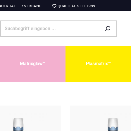
UERHAFTER VERSAND
QUALITÄT SEIT 1999
Matrixglow™
Plasmatrix™