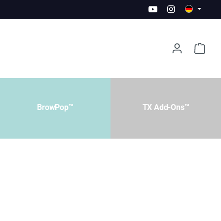
BrowPop™
TX Add-Ons™