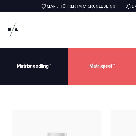
MARKTFÜHRER IM MICRONEEDLING
DA
Matrixneedling™
Matrixpeel™