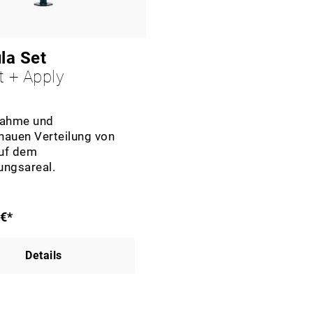
la Set
t + Apply
nahme und
nauen Verteilung von
uf dem
ungsareal.
 €*
Details