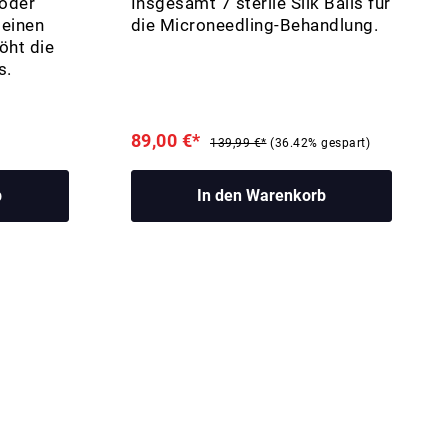
 oder
Insgesamt 7 sterile Silk Balls für
teinen
die Microneedling-Behandlung.
öht die
s.
89,00 €*
139,99 €*
(36.42% gespart)
b
In den Warenkorb