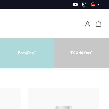
BrowPop™
TX Add-Ons™