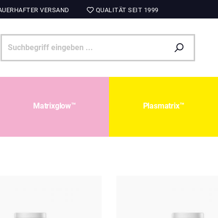
UERHAFTER VERSAND
QUALITÄT SEIT 1999
Matrixglow™
Plasmatrix™