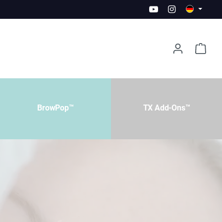
BrowPop™
TX Add-Ons™