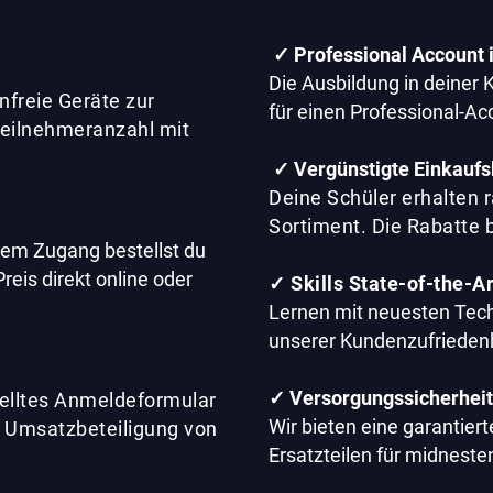
✓
Professional Account 
Die Ausbildung in deiner 
nfreie Geräte zur
für einen Professional-Ac
 Teilnehmeranzahl mit
✓
Vergünstigte Einkaufs
Deine Schüler erhalten 
Sortiment. Die Rabatte
nem Zugang bestellst du
reis direkt online oder
✓ Skills State-of-the-Ar
Lernen mit neuesten Tech
unserer Kundenzufriedenh
✓ Versorgungssicherheit
telltes Anmeldeformular
Wir bieten eine garantier
e Umsatzbeteiligung von
Ersatzteilen für midneste