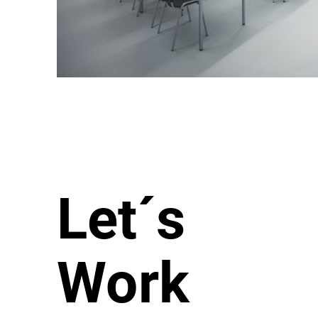
Let´s
Work