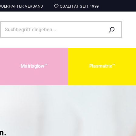
UERHAFTER VERSAND
QUALITÄT SEIT 1999
Matrixglow™
Plasmatrix™
n.