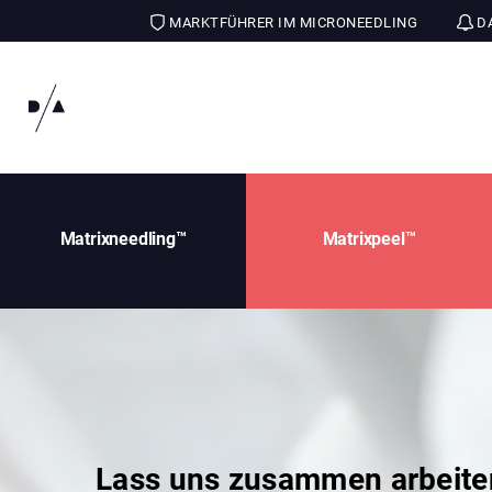
MARKTFÜHRER IM MICRONEEDLING
DA
Matrixneedling™
Matrixpeel™
Lass uns zusammen arbeite