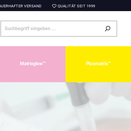
UERHAFTER VERSAND
QUALITÄT SEIT 1999
Matrixglow™
Plasmatrix™