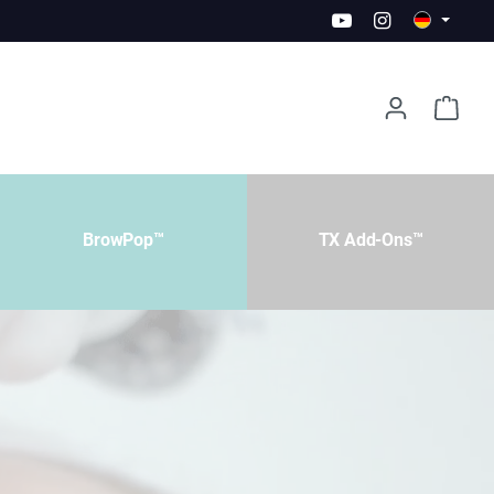
BrowPop™
TX Add-Ons™