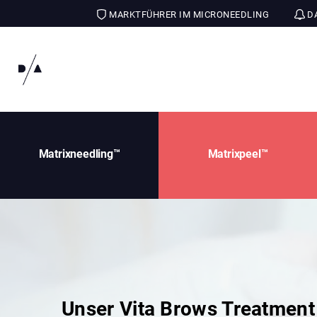
MARKTFÜHRER IM MICRONEEDLING
DA
Matrixneedling™
Matrixpeel™
Unser Vita Brows Treatment