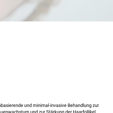
nbasierende und minimal-invasive Behandlung zur
uenwachstum und zur Stärkung der Haarfollikel.