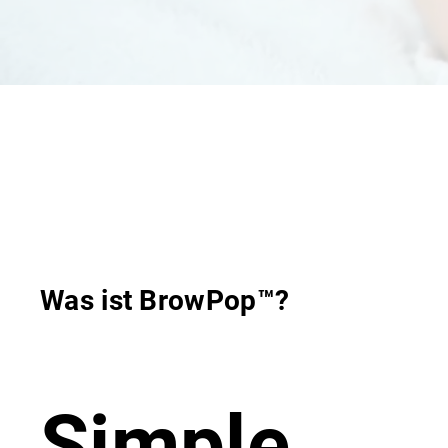
Was ist BrowPop™?
Simple.