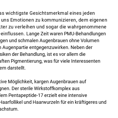
as wichtigste Gesichtsmerkmal eines jeden
 uns Emotionen zu kommunizieren, dem eigenen
kter zu verleihen und sogar die wahrgenommene
eeinflussen.
Lange Zeit waren PMU-Behandlungen
kargen und schmalen Augenbrauen ohne Volumen
en Augenpartie entgegenzuwirken. Neben der
Risiken der Behandlung
, ist es vor allem die
haften Pigmentierung, was für viele Interessenten
em darstellt.
tive Möglichkeit, kargen Augenbrauen auf
gnen. Der sterile Wirkstoffkomplex aus
em Pentapeptide-17 erzielt eine intensive
aarfollikel und Haarwurzeln für ein kräftigeres und
achstum.