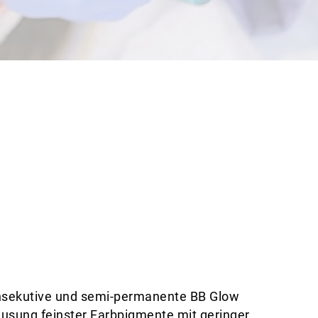
onsekutive und semi-permanente BB Glow
usung feinster Farbpigmente mit geringer