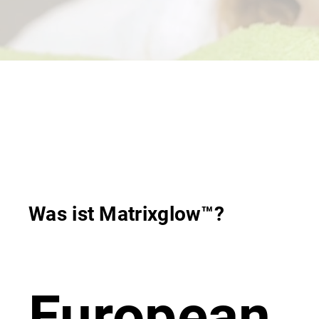
Was ist Matrixglow™?
European.