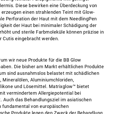
idermis. Diese bewirken eine Überdeckung von
erzeugen einen strahlenden Teint mit Glow-
ale Perforation der Haut mit dem NeedlingPen
igkeit der Haut bei minimaler Schädigung der
rhöht und sterile Farbmoleküle können präzise in
er Cutis eingebracht werden.
arum wir neue Produkte für die BB Glow
aben. Die bisher am Markt erhältlichen Produkte
um sind ausnahmslos belastet mit schädlichen
s, Mineralölen, Aluminiumchloriden,
ilikone und Lösemittel. Matrixglow™ bietet
it vermindertem Allergiepotential bei
. Auch das Behandlungsziel im asiatischen
h fundamental von europäischen
tische Produkte legen den Zweck der Behandlung