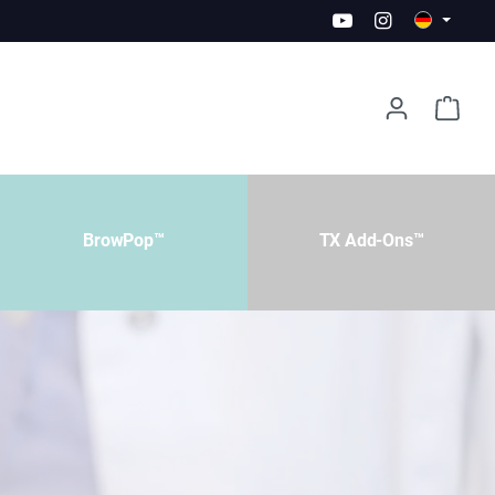
BrowPop™
TX Add-Ons™