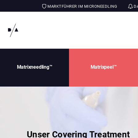
MARKTFÜHRER IM MICRONEEDLING
DA
Matrixneedling™
Matrixpeel™
Unser Covering Treatment