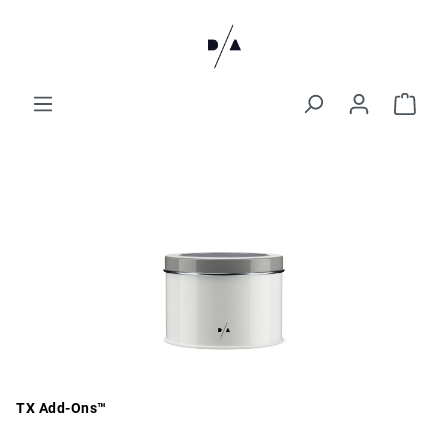
TX Add-Ons™