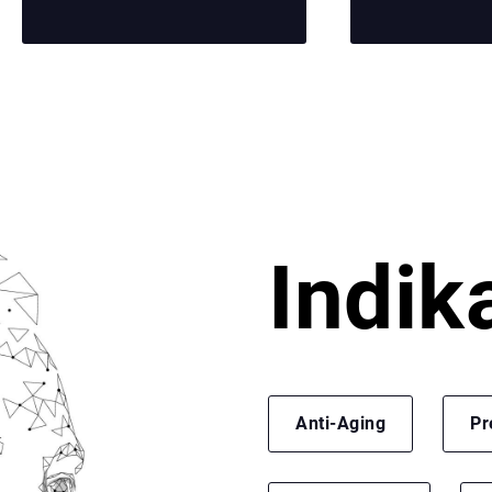
Indik
Anti-Aging
Pr