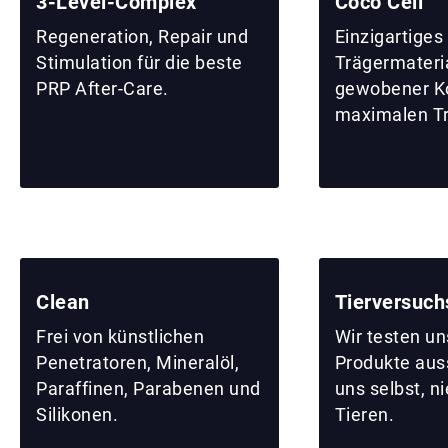
3-Level-Complex
Coco Cell
Regeneration, Repair und
Einzigartiges
Stimulation für die beste
Trägermateri
PRP After-Care.
gewobener Ko
maximalen T
Clean
Tierversuch
Frei von künstlichen
Wir testen u
Penetratoren, Mineralöl,
Produkte auss
Paraffinen, Parabenen und
uns selbst, n
Silikonen.
Tieren.