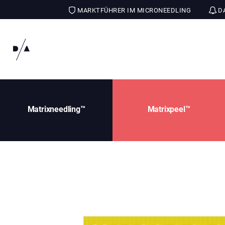
MARKTFÜHRER IM MICRONEEDLING
DA
Matrixneedling™
Matrixpeel™