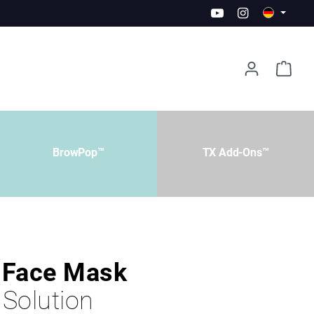
BrowPop™
TX Add-Ons™
 Face Mask
Solution