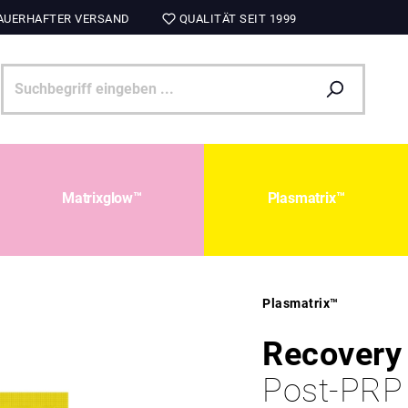
UERHAFTER VERSAND
QUALITÄT SEIT 1999
Matrixglow™
Plasmatrix™
Plasmatrix™
Recovery
Post-PRP 