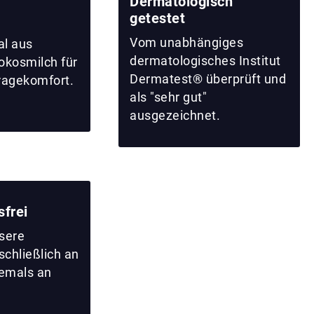
Dermatologisch
getestet
Vom unabhängiges
al aus
dermatologisches Institut
kosmilch für
Dermatest® überprüft und
ragekomfort.
als "sehr gut"
ausgezeichnet.
sfrei
nsere
chließlich an
iemals an