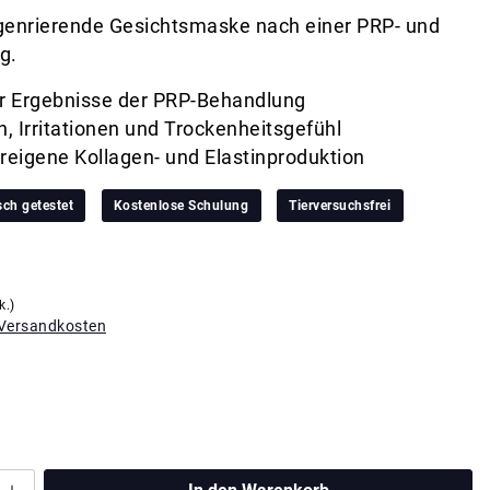
genrierende Gesichtsmaske nach einer PRP- und
g.
r Ergebnisse der PRP-Behandlung
, Irritationen und Trockenheitsgefühl
ereigene Kollagen- und Elastinproduktion
ch getestet
Kostenlose Schulung
Tierversuchsfrei
k.)
. Versandkosten