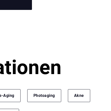
ationen
e-Aging
Photoaging
Akne