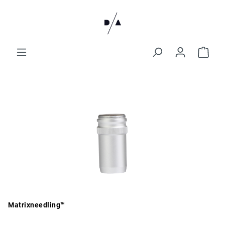
Matrixneedling™