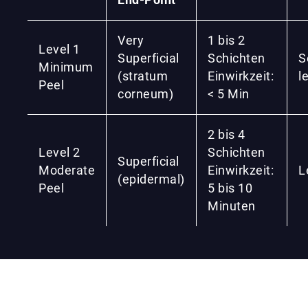
End-Point
Very
1 bis 2
Level 1
Superficial
Schichten
S
Minimum
(stratum
Einwirkzeit:
l
Peel
corneum)
< 5 Min
2 bis 4
Level 2
Schichten
Superficial
Moderate
Einwirkzeit:
L
(epidermal)
Peel
5 bis 10
Minuten