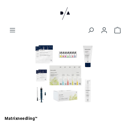
Matrixneedling™