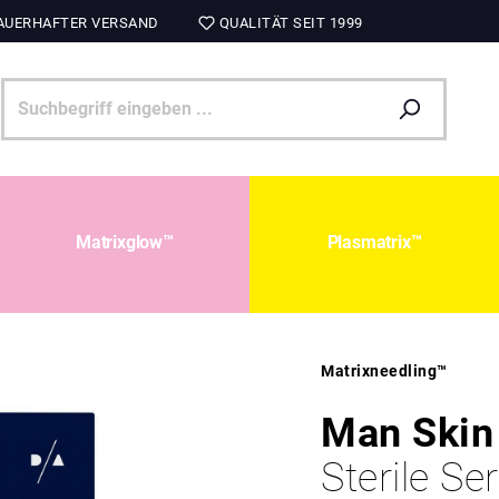
UERHAFTER VERSAND
QUALITÄT SEIT 1999
Matrixglow™
Plasmatrix™
Matrixneedling™
Man Skin 
Sterile S