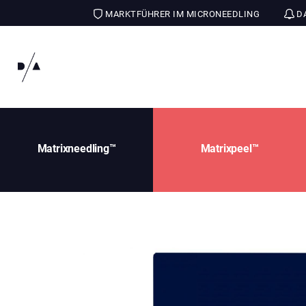
MARKTFÜHRER IM MICRONEEDLING
DA
Matrixneedling™
Matrixpeel™