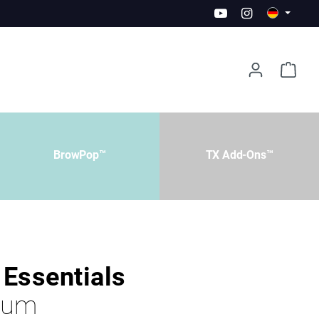
BrowPop™
TX Add-Ons™
Essentials
erum