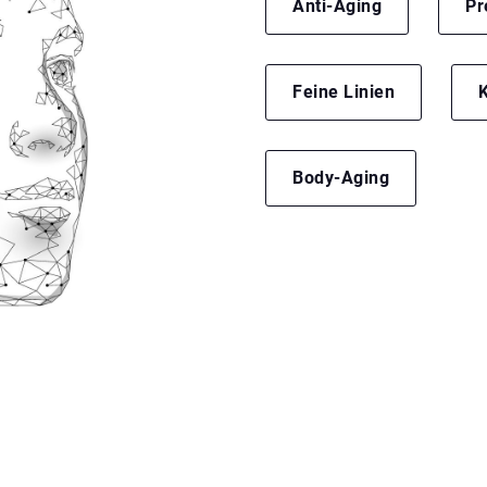
Anti-Aging
Pr
Feine Linien
K
Body-Aging