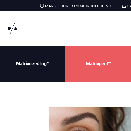
MARKTFÜHRER IM MICRONEEDLING
DA
Matrixneedling™
Matrixpeel™