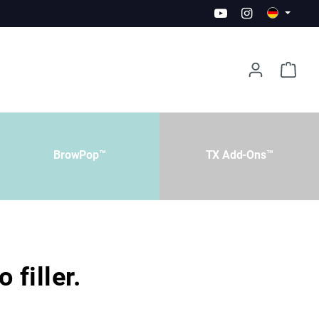
BrowPop™
TX Add-Ons™
 filler.