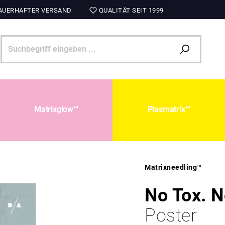
UERHAFTER VERSAND
QUALITÄT SEIT 1999
Matrixglow™
Plasmatrix™
Matrixneedling™
No Tox. No
Poster