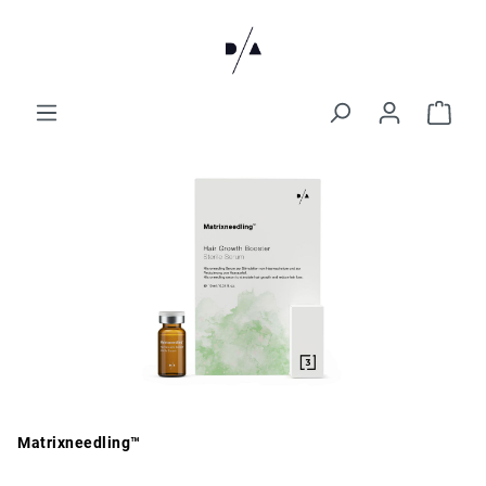
Matrixneedling™