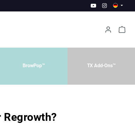
BrowPop™
TX Add-Ons™
r Regrowth?