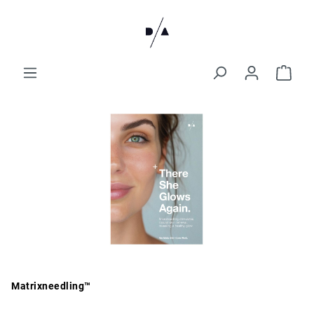
Matrixneedling™